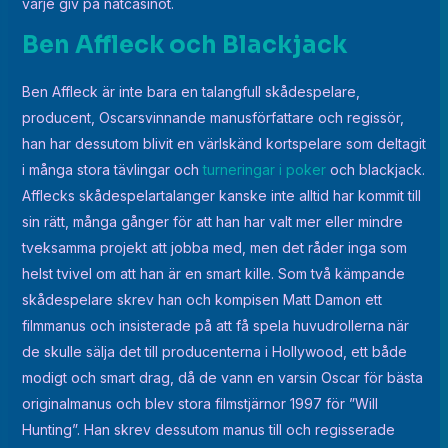
varje giv på nätcasinot.
Ben Affleck och Blackjack
Ben Affleck är inte bara en talangfull skådespelare,
producent, Oscarsvinnande manusförfattare och regissör,
han har dessutom blivit en värlskänd kortspelare som deltagit
i många stora tävlingar och
turneringar i poker
och blackjack.
Afflecks skådespelartalanger kanske inte alltid har kommit till
sin rätt, många gånger för att han har valt mer eller mindre
tveksamma projekt att jobba med, men det råder inga som
helst tvivel om att han är en smart kille. Som två kämpande
skådespelare skrev han och kompisen Matt Damon ett
filmmanus och insisterade på att få spela huvudrollerna när
de skulle sälja det till producenterna i Hollywood, ett både
modigt och smart drag, då de vann en varsin Oscar för bästa
originalmanus och blev stora filmstjärnor 1997 för ”Will
Hunting”. Han skrev dessutom manus till och regisserade