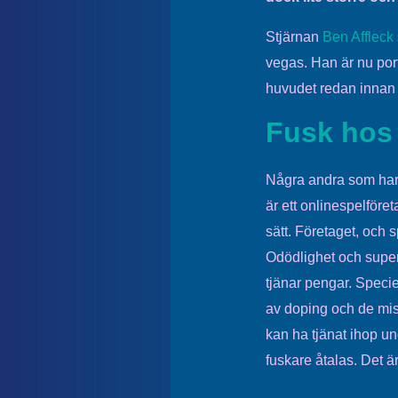
Stjärnan
Ben Affleck
vegas. Han är nu port
huvudet redan innan 
Fusk hos
Några andra som har f
är ett onlinespelföre
sätt. Företaget, och 
Odödlighet och superv
tjänar pengar. Specie
av doping och de mis
kan ha tjänat ihop ung
fuskare åtalas. Det ä