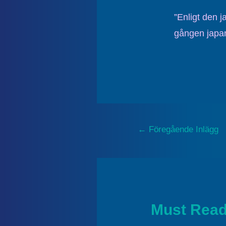
”Enligt den 
gången japans
←
Föregående Inlägg
Must Rea