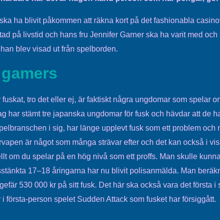
ska ha blivit påkommen att räkna kort på det fashionabla casino
ad på livstid och hans fru Jennifer Garner ska ha varit med och 
han blev visad ut från spelborden.
 gamers
uskat, tro det eller ej, är faktiskt några ungdomar som spelar o
tag har stämt tre japanska ungdomar för fusk och hävdar att de ha
spelbranschen i sig, har länge upplevt fusk som ett problem och 
apen är något som många strävar efter och det kan också i vissa
llt om du spelar på en hög nivå som ett proffs. Man skulle kunn
stänkta 17–18 åringarna har nu blivit polisanmälda. Man beräkn
efär 530 000 kr på sitt fusk. Det här ska också vara det första i s
r i första-person spelet Sudden Attack som fusket har försiggått.