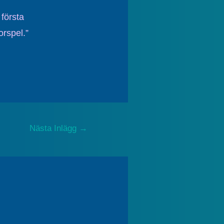
första
orspel.”
Nästa Inlägg
→