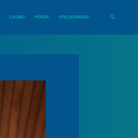
CASINO
POKER
SPELMARKNAD