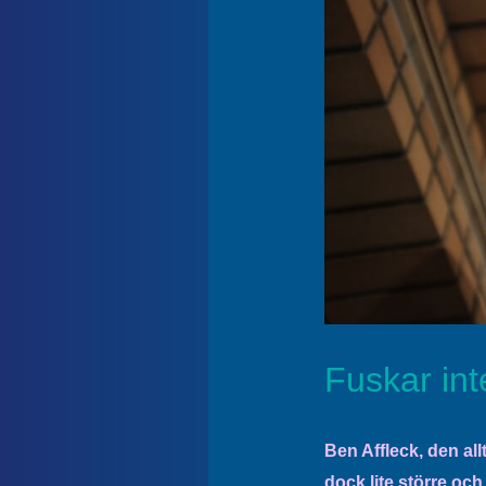
Fuskar int
Ben Affleck, den all
dock lite större oc